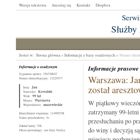
Wersja tekstowa
Aresztuj się
Kontakt
Dropbox
Serwi
Służby
Jesteś w:
Strona główna
» Informacje z bazy osadzonych »
Numer iden
Informacje o osadzonym
Informacje prasowe
Sygnatura sprawy: 2567/M/07
Warszawa: Jan
Numer identyfikacyjny: 1222/07/7
został areszt
Jan
Imię:
Kowalski
Nazwisko:
99 lat
Wiek:
Warszawa
Miasto:
W piątkowy wieczór
mazowieckie
Województwo:
zatrzymany 99-letn
Identyfikator więzienny: 1149907/R
Status przydziałowy: 4+
przesłuchaniu po pr
Zakład karny: 54L
do winy i decyzją s
Oficer prowadzący: sier.Jerzy Stolica
miesięcy pozbawien