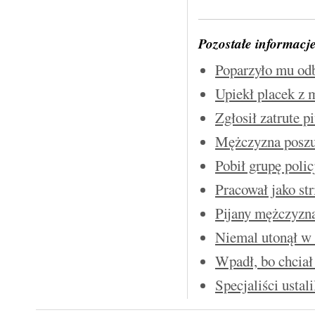
Pozostałe informacj
Poparzyło mu od
Upiekł placek z m
Zgłosił zatrute p
Mężczyzna poszu
Pobił grupę poli
Pracował jako str
Pijany mężczyzna
Niemal utonął w
Wpadł, bo chciał 
Specjaliści ustal