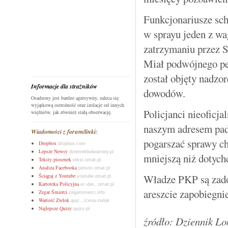
Funkcjonariusze sch
w sprayu jeden z w
zatrzymaniu przez S
Miał podwójnego pec
został objęty nadzo
Informacje dla strażników
dowodów.
Osadzony jest bardzo agresywny, zaleca się
wyjątkową ostrożność oraz izolacje od innych
Policjanci nieoficj
więźniów, jak również stałą obserwację.
naszym adresem padł
Wiadomości z forum/linki:
pogarszać sprawy chł
Dropbox
dropbox.com
Lepsze Newsy
dziennikbulwarowy.pl
mniejszą niż dotych
Teksty piosenek
tekst.omat.pl
Analiza Facebooka
person.omat.pl
Ściągaj z Youtube
Władze PKP są zadow
youtube.omat.pl
Kartoteka Policyjna
ec-dat...omat.pl
areszcie zapobiegni
Zegar Śmierci
zegarsmierci.info
Wartość Zwłok
quiz.../cena-zwlok
Najlepsze Quizy
quizo.pl
źródło: Dziennik L